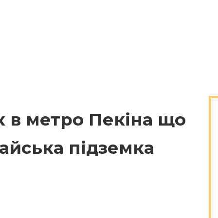
 в метро Пекіна що
айська підземка