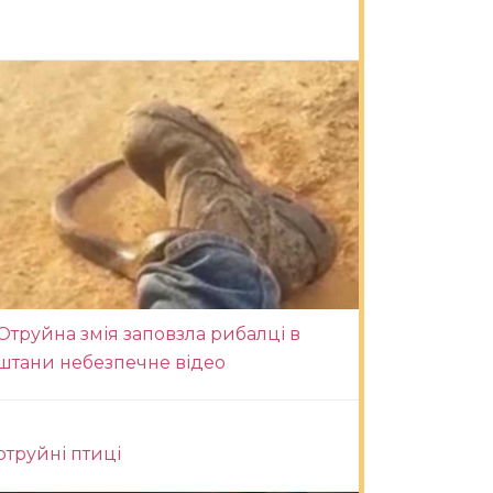
Отруйна змія заповзла рибалці в
штани небезпечне відео
отруйні птиці