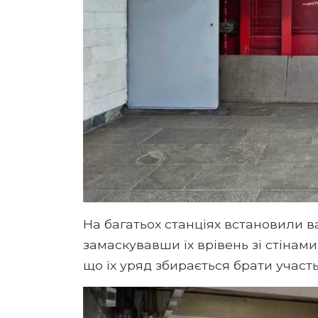
На багатьох станціях встановили в
замаскувавши їх врівень зі стінами
що їх уряд збирається брати участь 