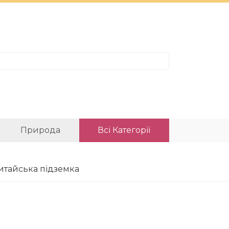
Природа
Всі Категорії
итайська підземка