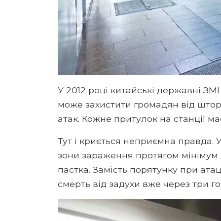
У 2012 році китайські державні ЗМ
може захистити громадян від штормі
атак. Кожне притулок на станції м
Тут і криється неприємна правда. 
зони зараження протягом мінімум д
пастка. Замість порятунку при ата
смерть від задухи вже через три г