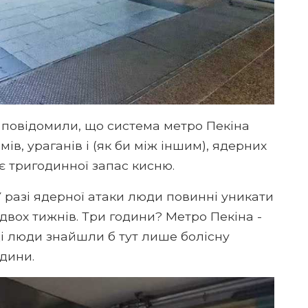
І повідомили, що система метро Пекіна
в, ураганів і (як би між іншим), ядерних
ає тригодинної запас кисню.
У разі ядерної атаки люди повинні уникати
вох тижнів. Три години? Метро Пекіна -
ці люди знайшли б тут лише болісну
одини.