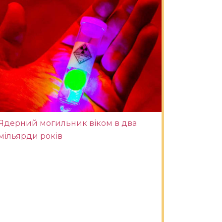
Ядерний могильник віком в два
мільярди років