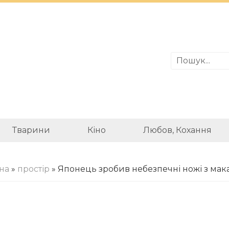
Тварини
Кіно
Любов, Кохання
на
»
простір
» Японець зробив небезпечні ножі з мак