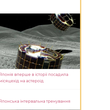
Японія вперше в історії посадила
місяцехід на астероїд
Японська інтервальна тренування