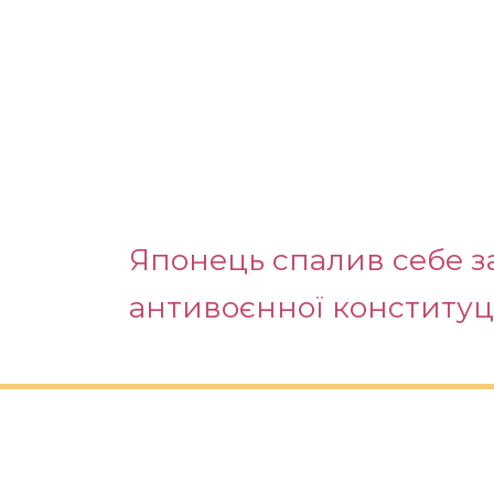
Японець спалив себе з
антивоєнної конституці