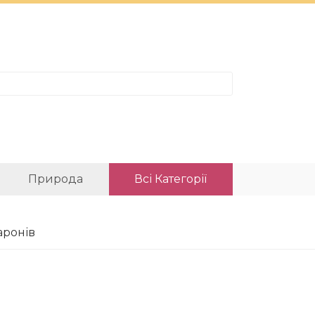
Природа
Всі Категорії
аронів