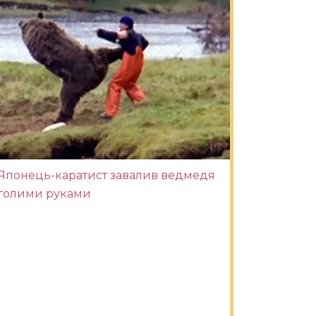
Японець-каратист завалив ведмедя
голими руками