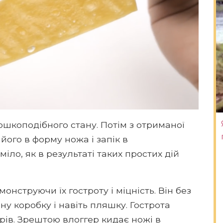
ошкоподібного стану. Потім з отриманої
 його в форму ножа і запік в
міло, як в результаті таких простих дій
онструючи їх гостроту і міцність. Він без
у коробку і навіть пляшку. Гострота
рів. Зрештою влоггер кидає ножі в