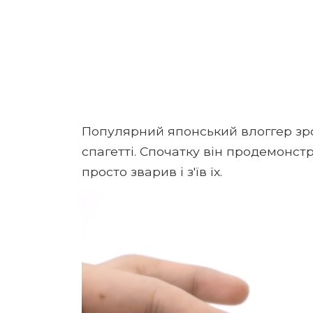
Популярний японський влоггер зро
спагетті. Спочатку він продемонстр
просто зварив і з'їв їх.