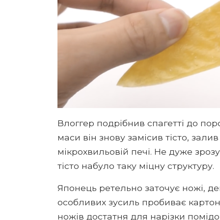
Влоггер подрібнив спагетті до пор
маси він знову замісив тісто, залив
мікрохвильовій печі. Не дуже зрозу
тісто набуло таку міцну структуру.
Японець ретельно заточує ножі, дем
особливих зусиль пробиває картонн
ножів достатня для нарізки помідо