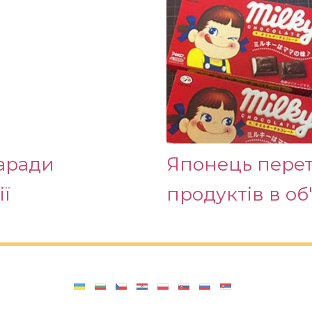
аради
Японець перет
ї
продуктів в об