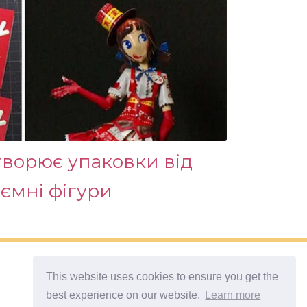
ворює упаковки від
'ємні фігури
This website uses cookies to ensure you get the
best experience on our website.
Learn more