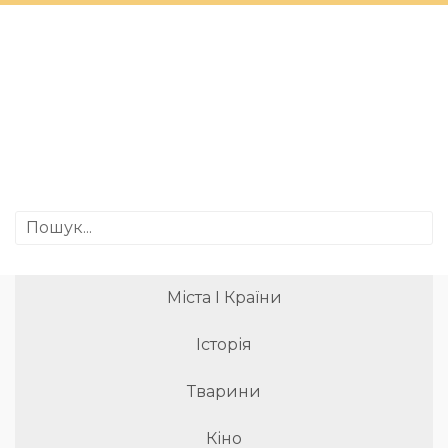
Міста І Країни
Історія
Тварини
Кіно