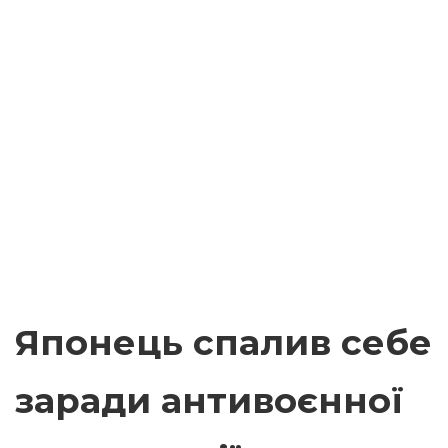
Японець спалив себе
заради антивоєнної