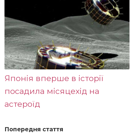
Японія вперше в історії
посадила місяцехід на
астероїд
Попередня стаття