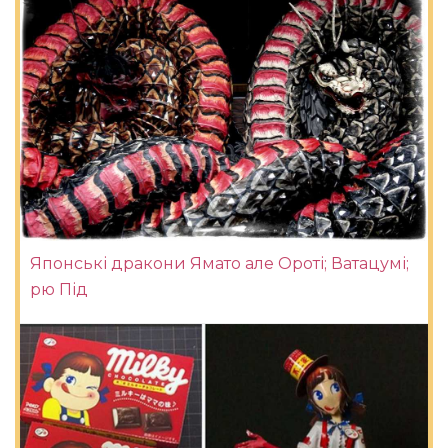
Японські дракони Ямато але Ороті; Ватацумі;
рю Під