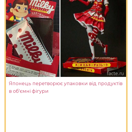
Японець перетворює упаковки від продуктів
в об'ємні фігури