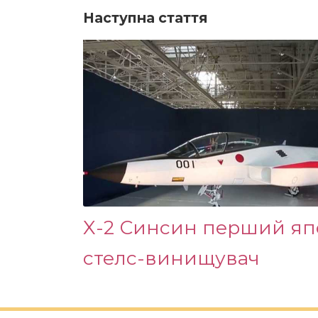
Наступна стаття
X-2 Синсин перший я
стелс-винищувач