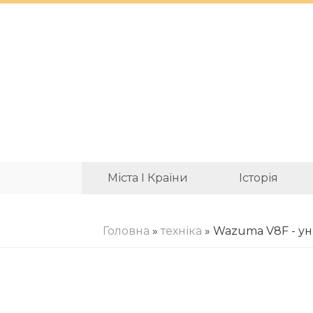
Міста І Країни
Історія
Головна
»
техніка
» Wazuma V8F - у