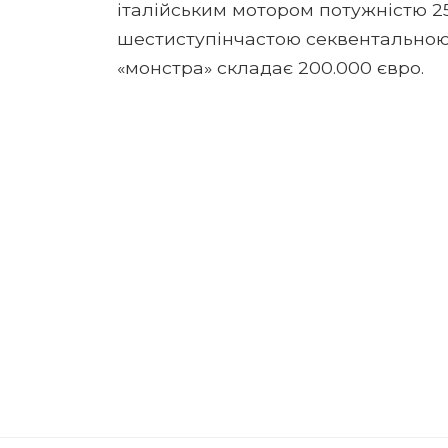
італійським мотором потужністю 250
шестиступінчастою секвентальною
«монстра» складає 200.000 євро.