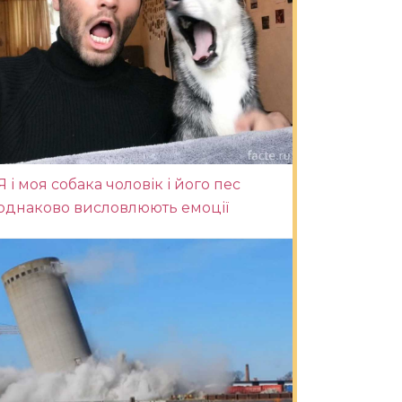
Я і моя собака чоловік і його пес
однаково висловлюють емоції