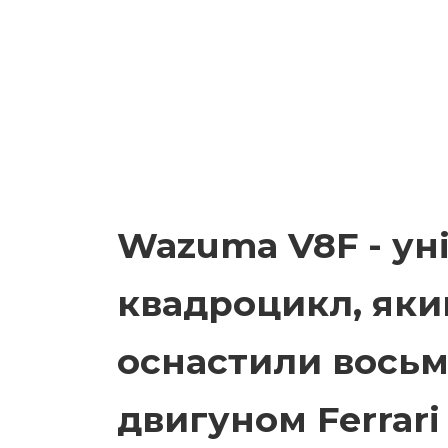
Wazuma V8F - ун
квадроцикл, як
оснастили вось
двигуном Ferrari