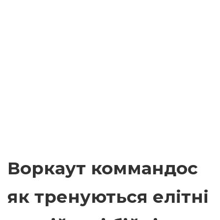
Воркаут коммандос
як тренуються елітні