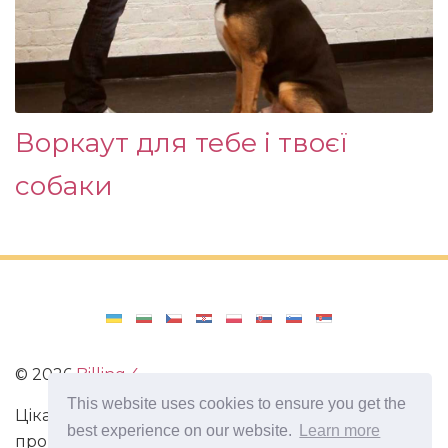
Воркаут для тебе і твоєї
собаки
©
2026
Billing 4
This website uses cookies to ensure you get the
Цікаві та захоплюючі факти з усього світу. Статті
best experience on our website.
Learn more
про виживання в непередбачених ситуаціях.