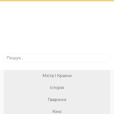
Міста І Країни
Історія
Тварини
Кіно