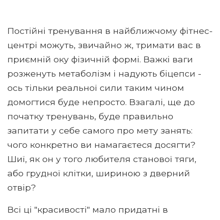
Постійні тренування в найближчому фітнес-
центрі можуть, звичайно ж, тримати вас в
приємній оку фізичній формі. Важкі ваги
розженуть метаболізм і надують біцепси -
ось тільки реальної сили таким чином
домогтися буде непросто. Взагалі, ще до
початку тренувань, буде правильно
запитати у себе самого про мету занять:
чого конкретно ви намагаєтеся досягти?
Шиї, як он у того любителя станової тяги,
або грудної клітки, шириною з дверний
отвір?
Всі ці "красивості" мало придатні в