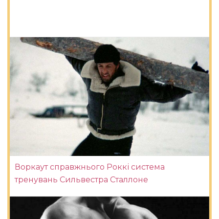
Воркаут справжнього Роккі система
тренувань Сильвестра Сталлоне