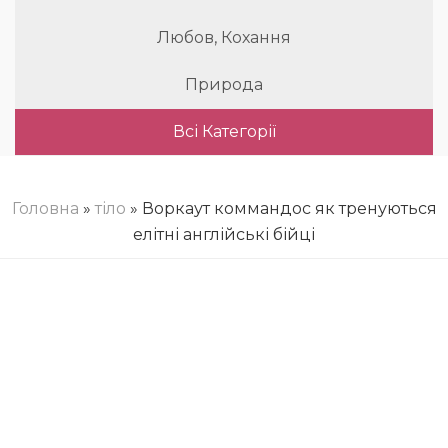
Любов, Кохання
Природа
Всі Категорії
Головна
»
тіло
» Воркаут коммандос як тренуються
елітні англійські бійці