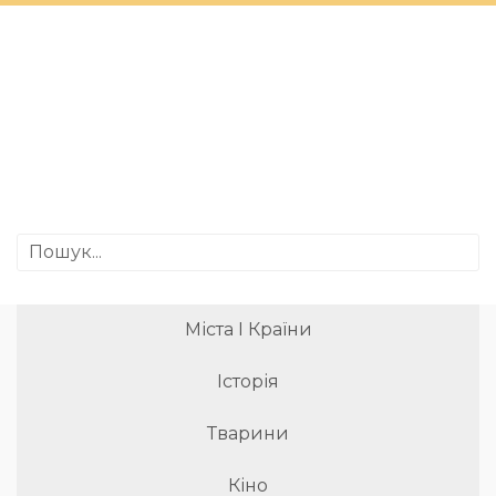
Міста І Країни
Історія
Тварини
Кіно