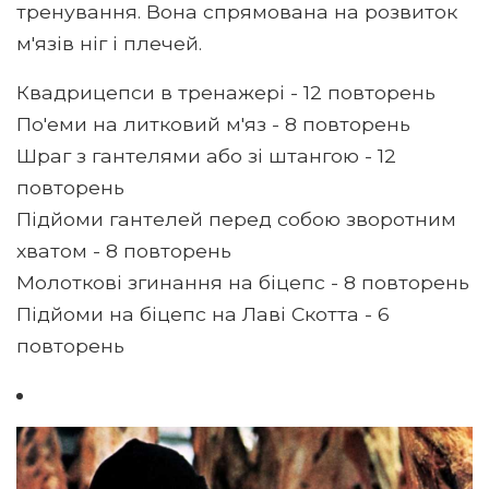
тренування. Вона спрямована на розвиток
м'язів ніг і плечей.
Квадрицепси в тренажері - 12 повторень
По'еми на литковий м'яз - 8 повторень
Шраг з гантелями або зі штангою - 12
повторень
Підйоми гантелей перед собою зворотним
хватом - 8 повторень
Молоткові згинання на біцепс - 8 повторень
Підйоми на біцепс на Лаві Скотта - 6
повторень