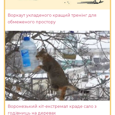
Воркаут укладеного кращий тренінг для
обмеженого простору
Воронезький кіт-екстремал краде сало з
годівниць на деревах