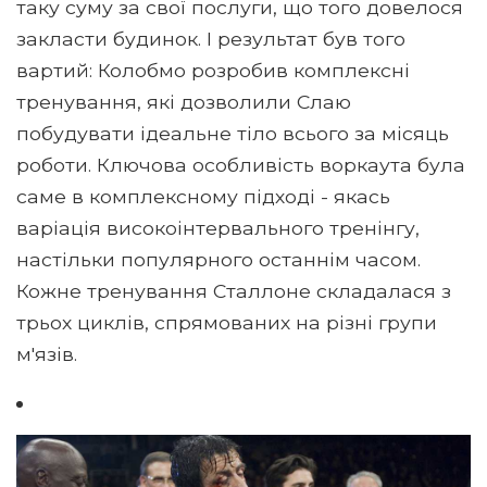
таку суму за свої послуги, що того довелося
закласти будинок. І результат був того
вартий: Колобмо розробив комплексні
тренування, які дозволили Слаю
побудувати ідеальне тіло всього за місяць
роботи. Ключова особливість воркаута була
саме в комплексному підході - якась
варіація високоінтервального тренінгу,
настільки популярного останнім часом.
Кожне тренування Сталлоне складалася з
трьох циклів, спрямованих на різні групи
м'язів.