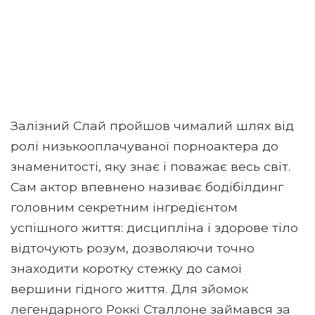
Залізний Слай пройшов чималий шлях від
ролі низькооплачуваної порноактера до
знаменитості, яку знає і поважає весь світ.
Сам актор впевнено називає бодібілдинг
головним секретним інгредієнтом
успішного життя: дисципліна і здорове тіло
відточують розум, дозволяючи точно
знаходити коротку стежку до самої
вершини гідного життя. Для зйомок
легендарного Роккі Сталлоне займався за