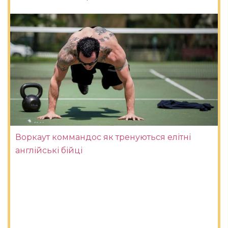
Воркаут коммандос як тренуються елітні
англійські бійці