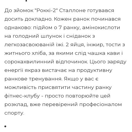
До зйомок "Роккі-2" Сталлоне готувався
досить докладно. Кожен ранок починався
однаково: підйом о 7 ранку, амінокислоти
на голодний шлунок і сніданок з
легкозасвоюваній їжі. 2 яйця, інжир, тости з
житнього хліба, за якими слід чашка кави і
сорокахвилинний відпочинок. Цього заряду
енергії якраз вистачає на продуктивну
ранкове тренування. Якщо у вас є
можливість присвятити частину ранку
фітнес-клубу - просто повторюйте цей
розклад, вже перевірений професіоналом
спорту.