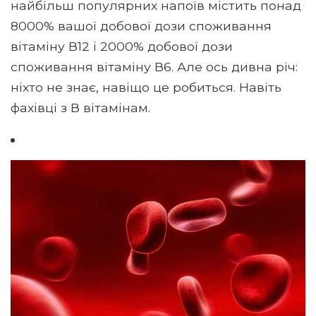
найбільш популярних напоїв містить понад
8000% вашої добової дози споживання
вітаміну В12 і 2000% добової дози
споживання вітаміну В6. Але ось дивна річ:
ніхто не знає, навіщо це робиться. Навіть
фахівці з В вітамінам.