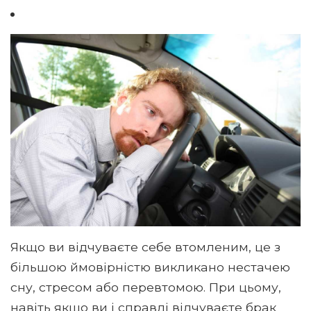
Якщо ви відчуваєте себе втомленим, це з
більшою ймовірністю викликано нестачею
сну, стресом або перевтомою. При цьому,
навіть якщо ви і справді відчуваєте брак