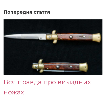
Попередня стаття
Вся правда про викидних
ножах