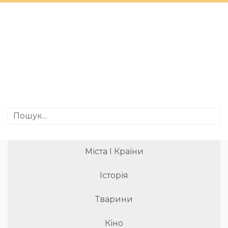
Міста І Країни
Історія
Тварини
Кіно