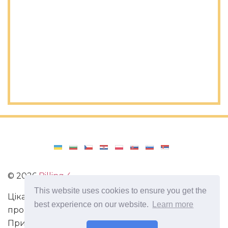
©
2026
Billing 4
This website uses cookies to ensure you get the
Цікаві та захоплюючі факти з усього світу. Статті
best experience on our website.
Learn more
про виживання в непередбачених ситуаціях.
Пригоди, маршрути і спосіб життя сучасного