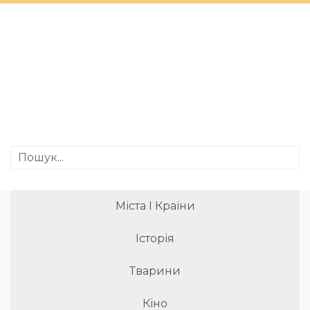
Міста І Країни
Історія
Тварини
Кіно