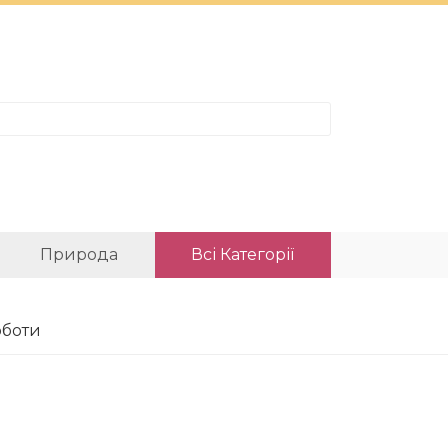
Природа
Всі Категорії
оботи