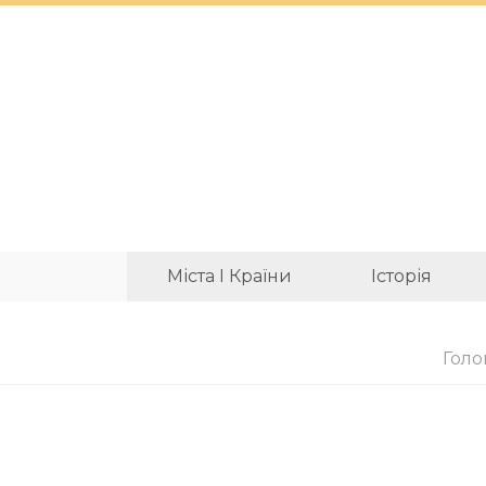
Міста І Країни
Історія
Голо