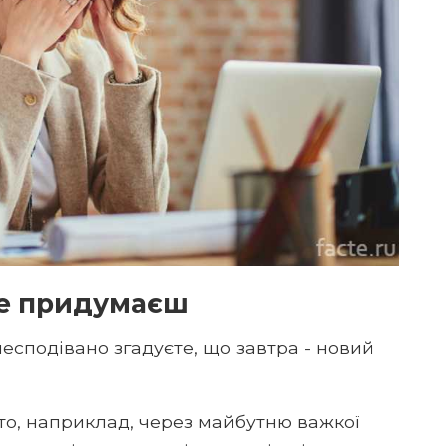
не придумаєш
 несподівано згадуєте, що завтра - новий
то, наприклад, через майбутню важкої