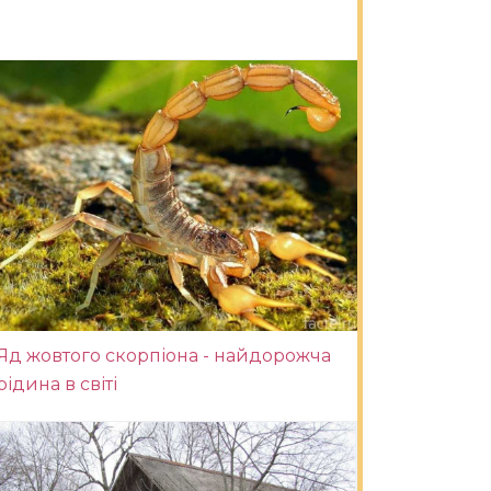
Яд жовтого скорпіона - найдорожча
рідина в світі