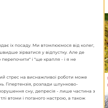
ає їх посаду. Ми втомлюємося від колег,
швидше зірватися у відпустку. Але де
перепочити" і "ще крапля - і я не
й стрес на виснажливої ​​роботи може
ь. Гіпертензія, розлади шлунково-
 порушення сну, депресія - лише частина з
 тлі втоми і поганого настрою, а також