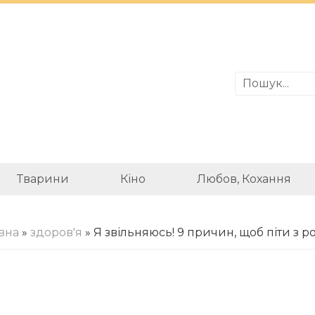
Тварини
Кіно
Любов, Кохання
вна
»
здоров'я
» Я звільняюсь! 9 причин, щоб піти з р