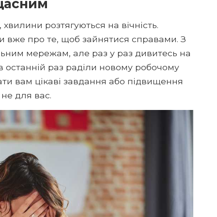
щасним
 хвилини розтягуються на вічність.
чи вже про те, щоб зайнятися справами. З
льним мережам, але раз у раз дивитесь на
 в останній раз раділи новому робочому
ти вам цікаві завдання або підвищення
не для вас.