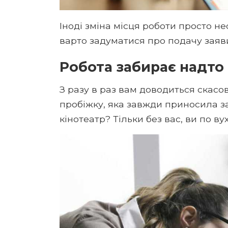
Іноді зміна місця роботи просто н
варто задуматися про подачу заяви
Робота забирає надто 
З разу в раз вам доводиться скасов
пробіжку, яка завжди приносила з
кінотеатр? Тільки без вас, ви по вух