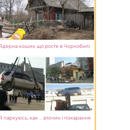
Ядерна кошик що росте в Чорнобилі
Я паркуюсь, как ... злочин і покарання