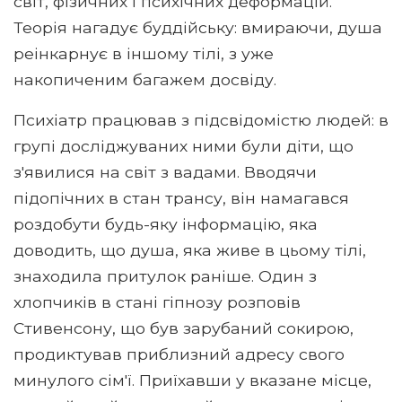
світ, фізичних і психічних деформацій.
Теорія нагадує буддійську: вмираючи, душа
реінкарнує в іншому тілі, з уже
накопиченим багажем досвіду.
Психіатр працював з підсвідомістю людей: в
групі досліджуваних ними були діти, що
з'явилися на світ з вадами. Вводячи
підопічних в стан трансу, він намагався
роздобути будь-яку інформацію, яка
доводить, що душа, яка живе в цьому тілі,
знаходила притулок раніше. Один з
хлопчиків в стані гіпнозу розповів
Стивенсону, що був зарубаний сокирою,
продиктував приблизний адресу свого
минулого сім'ї. Приїхавши у вказане місце,