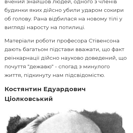
вчений знайшов людей, одного з членів
будинки яких дійсно убили ударом сокири
об голову. Рана відбилася на новому тілі у
вигляді наросту на потилиці.
Матеріали роботи професора Стівенсона
дають багатьом підстави вважати, що факт
реінкарнації дійсно науково доведений, що
почуття "дежавю" - спогад з минулого
життя, підкинуту нам підсвідомістю.
Костянтин Едуардович
Ціолковський