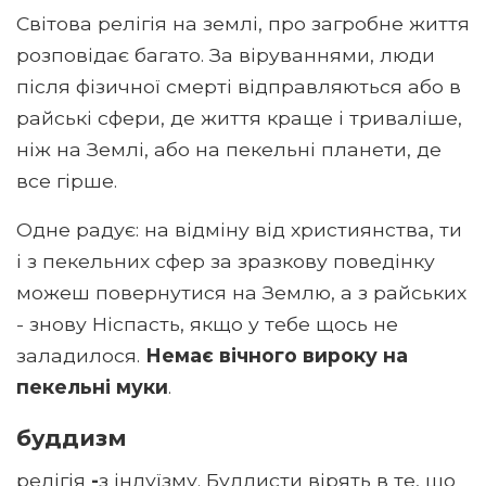
Світова релігія на землі, про загробне життя
розповідає багато. За віруваннями, люди
після фізичної смерті відправляються або в
райські сфери, де життя краще і триваліше,
ніж на Землі, або на пекельні планети, де
все гірше.
Одне радує: на відміну від християнства, ти
і з пекельних сфер за зразкову поведінку
можеш повернутися на Землю, а з райських
- знову Ніспасть, якщо у тебе щось не
заладилося.
Немає вічного вироку на
пекельні муки
.
буддизм
релігія
-
з індуїзму. Буддисти вірять в те, що