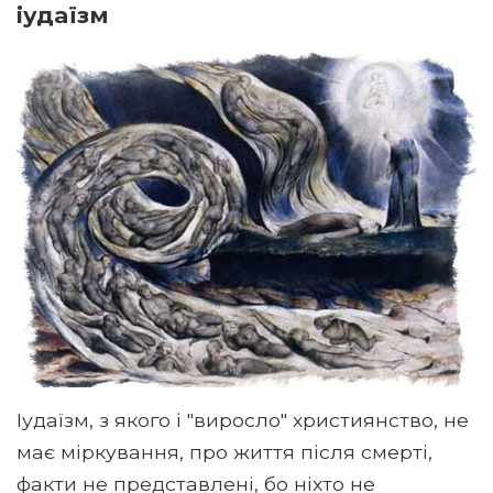
іудаїзм
Іудаїзм, з якого і "виросло" християнство, не
має міркування, про життя після смерті,
факти не представлені, бо ніхто не