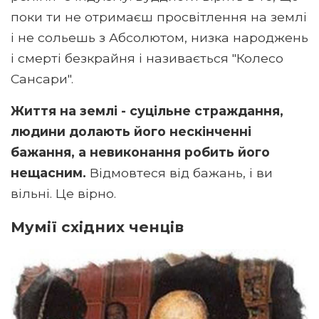
поки ти не отримаєш просвітлення на землі
і не сольешь з Абсолютом, низка народжень
і смерті безкрайня і називається "Колесо
Сансари".
Життя на землі - суцільне страждання,
людини долають його нескінченні
бажання, а невиконання робить його
нещасним.
Відмовтеся від бажань, і ви
вільні. Це вірно.
Мумії східних ченців