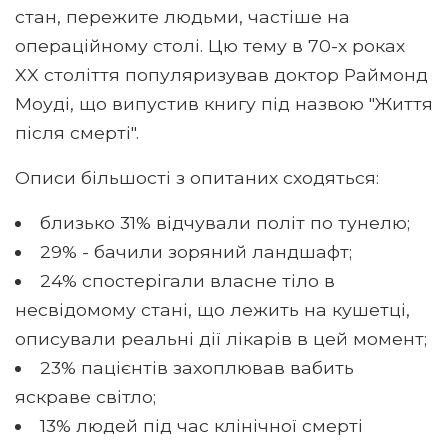
стан, пережите людьми, частіше на
операційному столі. Цю тему в 70-х роках
XX століття популяризував доктор Раймонд
Моуді, що випустив книгу під назвою "Життя
після смерті".
Описи більшості з опитаних сходяться:
близько 31% відчували політ по тунелю;
29% - бачили зоряний ландшафт;
24% спостерігали власне тіло в
несвідомому стані, що лежить на кушетці,
описували реальні дії лікарів в цей момент;
23% пацієнтів захоплював вабить
яскраве світло;
13% людей під час клінічної смерті