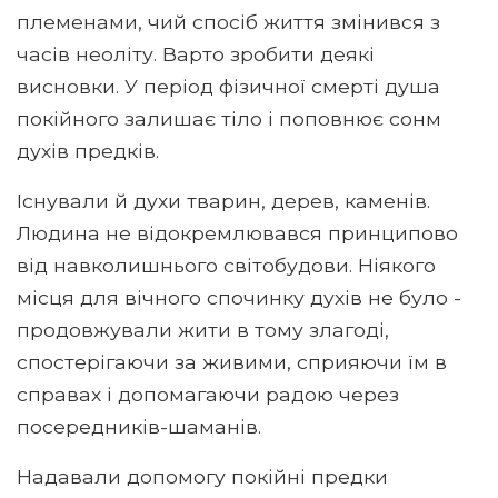
племенами, чий спосіб життя змінився з
часів неоліту. Варто зробити деякі
висновки. У період фізичної смерті душа
покійного залишає тіло і поповнює сонм
духів предків.
Існували й духи тварин, дерев, каменів.
Людина не відокремлювався принципово
від навколишнього світобудови. Ніякого
місця для вічного спочинку духів не було -
продовжували жити в тому злагоді,
спостерігаючи за живими, сприяючи їм в
справах і допомагаючи радою через
посередників-шаманів.
Надавали допомогу покійні предки