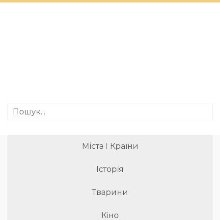
Міста І Країни
Історія
Тварини
Кіно