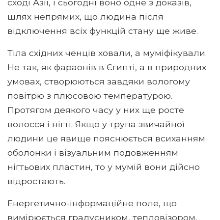
сході Азії, і сьогодні воно одне з доказів,
шлях непрямих, що людина після
відключення всіх функцій стану ще живе.
Тіла східних ченців ховали, а муміфікували.
Не так, як фараонів в Єгипті, а в природних
умовах, створюються завдяки вологому
повітрю з плюсовою температурою.
Протягом деякого часу у них ще росте
волосся і нігті. Якщо у трупа звичайної
людини це явище пояснюється всиханням
оболонки і візуальним подовженням
нігтьових пластин, то у мумій вони дійсно
відростають.
Енергетично-інформаційне поле, що
вимірюється градусником, тепловізором,