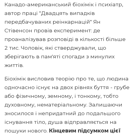
Канадо-американський біохімік і психіатр,
автор праці "Двадцять випадків
передбачуваних реінкарнацій" Ян
Стівенсон провів експеримент: де
проаналізував розповіді в кількості більше
2 тис. Чоловік, які стверджували, що
зберігають в пам'яті спогади з минулих
життів.
Біохімік висловив теорію про те, що людина
одночасно існує на двох рівнях буття - грубе
або фізичному, земному, і тонкому, тобто
духовному, нематеріальному. Залишаючи
зносилося і непридатний до подальшого
існування тіло, душа відправляється на
пошуки нового.
Кінцевим підсумком цієї