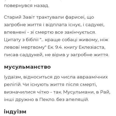
повернувся назад.
Старий Завіт трактували фарисеї, що
загробне життя і відплата існує, і садукеї,
впевнені - зі смертю все закінчується.
Цитату з біблії "... краще собаці живому, ніж
левові мертвому" Ек. 9.4. книгу Еклезіаста,
писав саддукей, не вірив у загробне життя.
мусульманство
Іудаїзм, відноситься до числа авраамічних
релігій. Чи існують життя після смерті,
визначилися чітко - так. Мусульмани, в Рай,
інші дружно в Пекло. без апеляцій.
індуїзм