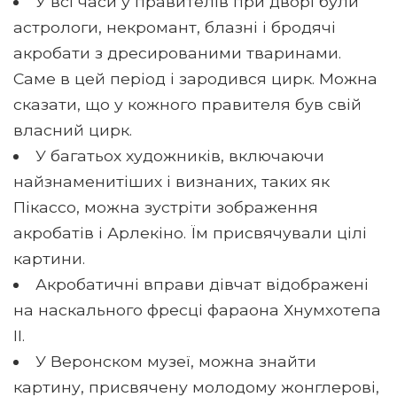
У всі часи у правителів при дворі були
астрологи, некромант, блазні і бродячі
акробати з дресированими тваринами.
Саме в цей період і зародився цирк. Можна
сказати, що у кожного правителя був свій
власний цирк.
У багатьох художників, включаючи
найзнаменитіших і визнаних, таких як
Пікассо, можна зустріти зображення
акробатів і Арлекіно. Їм присвячували цілі
картини.
Акробатичні вправи дівчат відображені
на наскального фресці фараона Хнумхотепа
II.
У Веронском музеї, можна знайти
картину, присвячену молодому жонглерові,