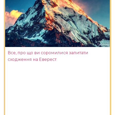
Все, про що ви соромилися запитати
сходження на Еверест