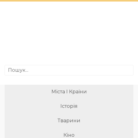
Міста І Країни
Історія
Тварини
Кіно