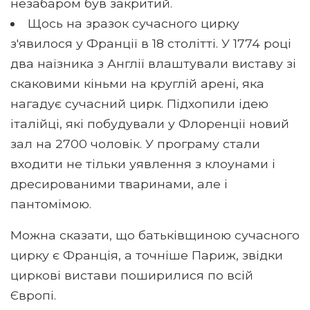
незабаром був закритий.
Щось на зразок сучасного цирку
з'явилося у Франції в 18 столітті. У 1774 році
два наїзника з Англії влаштували виставу зі
скаковими кіньми на круглій арені, яка
нагадує сучасний цирк. Підхопили ідею
італійці, які побудували у Флоренції новий
зал на 2700 чоловік. У програму стали
входити не тільки уявлення з клоунами і
дресированими тваринами, але і
пантомімою.
Можна сказати, що батьківщиною сучасного
цирку є Франція, а точніше Париж, звідки
циркові вистави поширилися по всій
Європі.