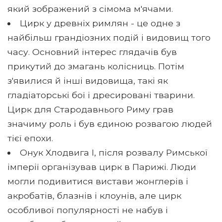
який зображений з сімома м'ячами.
Цирк у древніх римлян - це одне з
найбільш грандіозних подій і видовищ того
часу. Основний інтерес глядачів був
прикутий до змагань колісниць. Потім
з'явилися й інші видовища, такі як
гладіаторські бої і дресировані тварини.
Цирк для Стародавнього Риму грав
значиму роль і був єдиною розвагою людей
тієї епохи.
Онук Хлодвига I, після розвалу Римської
імперії організував цирк в Парижі. Люди
могли подивитися вистави жонглерів і
акробатів, блазнів і клоунів, але цирк
особливої ​​популярності не набув і