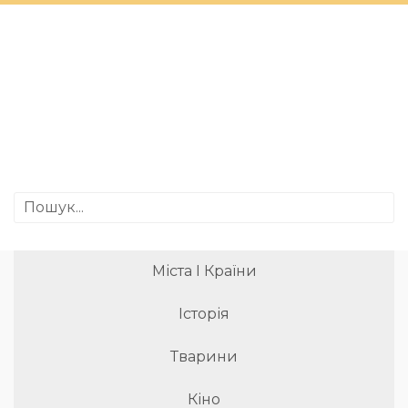
Міста І Країни
Історія
Тварини
Кіно