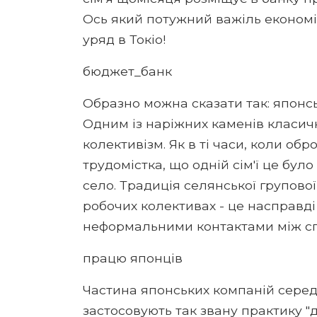
Ось який потужний важіль економіч
уряд в Токіо!
бюджет_банк
Образно можна сказати так: японсь
Одним із наріжних каменів класи
колективізм. Як в ті часи, коли об
трудомістка, що одній сім'ї це бул
село. Традиція селянської групової
робочих колективах - це насправді
неформальними контактами між сп
працю японців
Частина японських компаній середні
застосовують так звану практику 