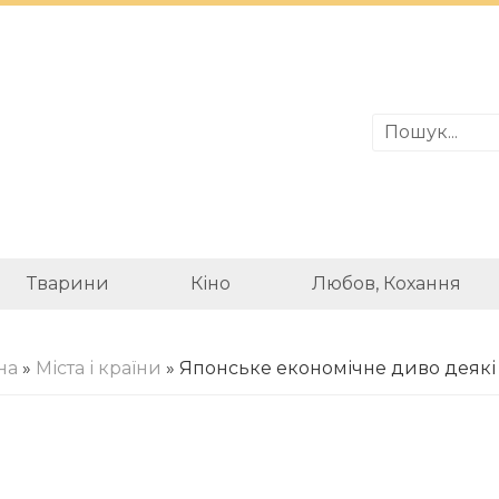
Тварини
Кіно
Любов, Кохання
на
»
Міста і країни
» Японське економічне диво деякі