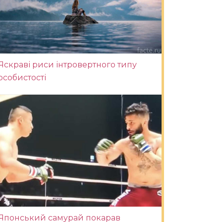
Яскраві риси інтровертного типу
особистості
Японський самурай покарав