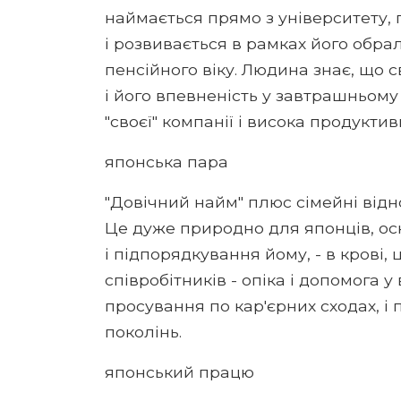
наймається прямо з університету, 
і розвивається в рамках його обра
пенсійного віку. Людина знає, що св
і його впевненість у завтрашньому 
"своєї" компанії і висока продуктив
японська пара
"Довічний найм" плюс сімейні від
Це дуже природно для японців, оск
і підпорядкування йому, - в крові,
співробітників - опіка і допомога 
просування по кар'єрних сходах, і 
поколінь.
японський працю