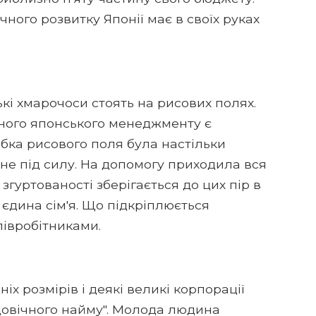
ного розвитку Японії має в своїх руках
кі хмарочоси стоять на рисових полях.
чного японського менеджменту є
робка рисового поля була настільки
о не під силу. На допомогу приходила вся
 згуртованості зберігається до цих пір в
 єдина сім'я. Що підкріплюється
івробітниками.
х розмірів і деякі великі корпорації
"довічного найму". Молода людина