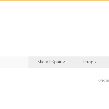
Міста І Країни
Історія
Голов