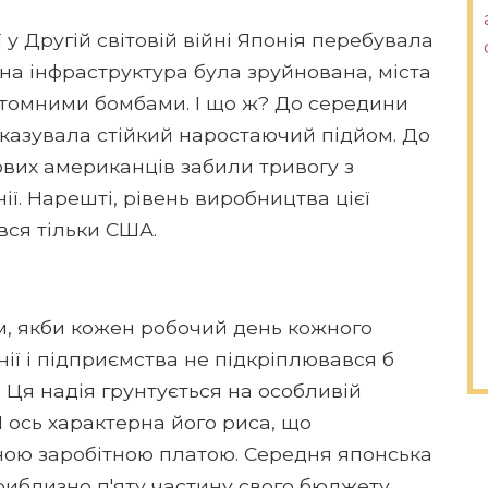
у Другій світовій війні Японія перебувала
ічна інфраструктура була зруйнована, міста
 атомними бомбами. І що ж? До середини
оказувала стійкий наростаючий підйом. До
лових американців забили тривогу з
ї. Нарешті, рівень виробництва цієї
вся тільки США.
м, якби кожен робочий день кожного
ії і підприємства не підкріплювався б
. Ця надія грунтується на особливій
 І ось характерна його риса, що
ною заробітною платою. Середня японська
риблизно п'яту частину свого бюджету.