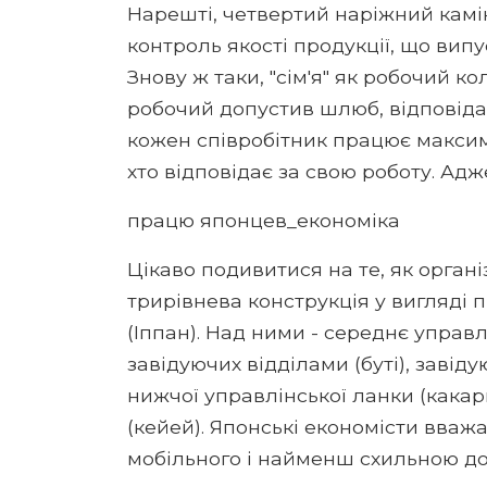
Нарешті, четвертий наріжний камі
контроль якості продукції, що випу
Знову ж таки, "сім'я" як робочий 
робочий допустив шлюб, відповідаль
кожен співробітник працює максим
хто відповідає за свою роботу. Адж
працю японцев_економіка
Цікаво подивитися на те, як органі
трирівнева конструкція у вигляді пі
(Іппан). Над ними - середнє управл
завідуючих відділами (буті), завіду
нижчої управлінської ланки (какар
(кейей). Японські економісти вваж
мобільного і найменш схильною до