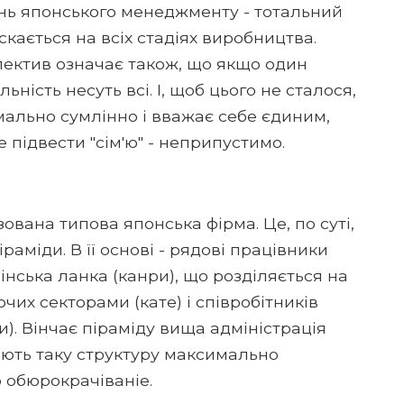
нь японського менеджменту - тотальний
скається на всіх стадіях виробництва.
колектив означає також, що якщо один
ність несуть всі. І, щоб цього не сталося,
ально сумлінно і вважає себе єдиним,
е підвести "сім'ю" - неприпустимо.
зована типова японська фірма. Це, по суті,
раміди. В її основі - рядові працівники
інська ланка (канри), що розділяється на
ючих секторами (кате) і співробітників
и). Вінчає піраміду вища адміністрація
ають таку структуру максимально
 обюрокрачіваніе.