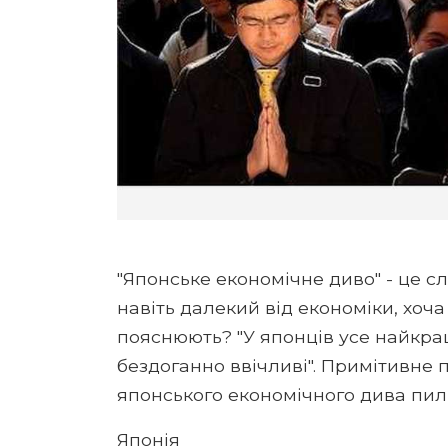
"Японське економічне диво" - це с
навіть далекий від економіки, хоча 
пояснюють? "У японців усе найкра
бездоганно ввічливі". Примітивне
японського економічного дива пиль
Японія