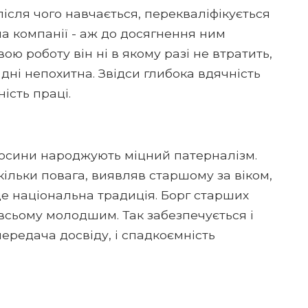
після чого навчається, перекваліфікується
ла компанії - аж до досягнення ним
ою роботу він ні в якому разі не втратить,
дні непохитна. Звідси глибока вдячність
ність праці.
носини народжують міцний патерналізм.
ільки повага, виявляв старшому за віком,
 це національна традиція. Борг старших
у всьому молодшим. Так забезпечується і
передача досвіду, і спадкоємність