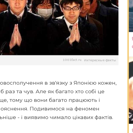
ловосполучення в зв'язку з Японією кожен,
б раз та чув. Але як багато хто собі це
ще, тому що вони багато працюють і
 пояснення. Подивимося на феномен
ніше - і виявимо чимало цікавих фактів.