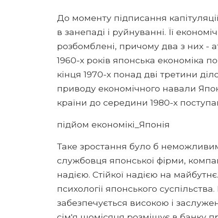
До моменту підписання капітуляції 
в занепаді і руйнуванні. Її економ
розбомблені, причому два з них -
1960-х років японська економіка п
кінця 1970-х понад дві третини ді
приводу економічного навали Японі
країни до середини 1980-х поступа
підйом економікі_Японія
Таке зростання було б неможливи
службовця японської фірми, компан
надією. Стійкої надією на майбутнє
психології японського суспільства.
забезпечується високою і заслуже
сім'я щомісяця розміщує в банку п