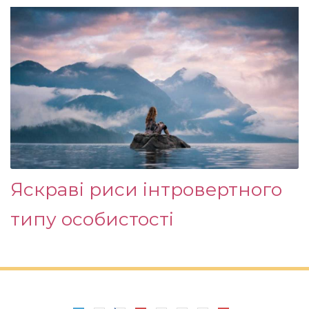
Яскраві риси інтровертного
типу особистості