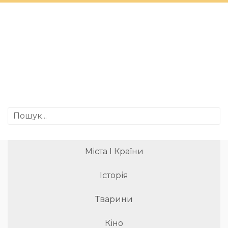
Міста І Країни
Історія
Тварини
Кіно