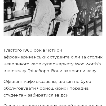
1 лютого 1960 років чотири
афроамериканських студента сіли за столик
невеликого кафе супермаркету Woolworth's
в містечку Грінсборо. Вони замовили каву.
Офіціант кафе сказав їм, що він не буде
обслуговувати чорношкірих і порадив
студентам забиратися звідси.
Однак четверо молодих людей залишилися