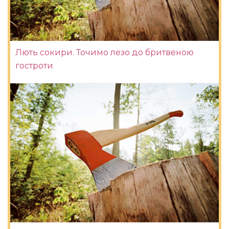
Лють сокири. Точимо лезо до бритвеною
гостроти