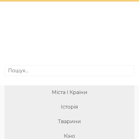
Міста І Країни
Історія
Тварини
Кіно