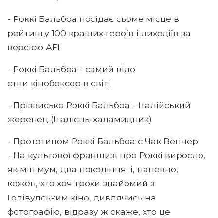
- Роккі Бальбоа посідає сьоме місце в
рейтингу 100 кращих героїв і лиходіїв за
версією AFI
- Роккі Бальбоа - самий відо
стни кінобоксер в світі
- Прізвисько Роккі Бальбоа - Італійський
жеренец (Італієць-халамидник)
- Прототипом Роккі Бальбоа є Чак Вепнер
- На культової франшизі про Роккі виросло,
як мінімум, два покоління, і, напевно,
кожен, хто хоч трохи знайомий з
Голівудським кіно, дивлячись на
фотографію, відразу ж скаже, хто це