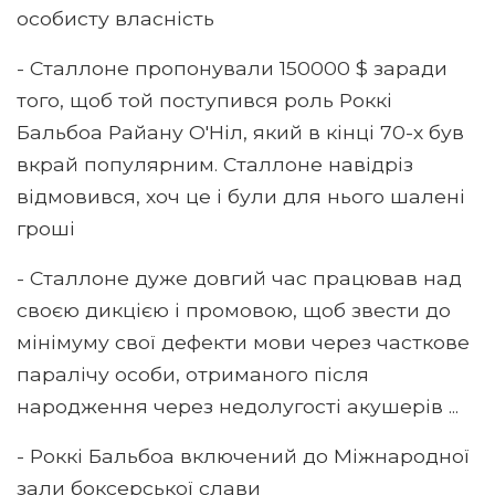
особисту власність
- Сталлоне пропонували 150000 $ заради
того, щоб той поступився роль Роккі
Бальбоа Райану О'Ніл, який в кінці 70-х був
вкрай популярним. Сталлоне навідріз
відмовився, хоч це і були для нього шалені
гроші
- Сталлоне дуже довгий час працював над
своєю дикцією і промовою, щоб звести до
мінімуму свої дефекти мови через часткове
паралічу особи, отриманого після
народження через недолугості акушерів ...
- Роккі Бальбоа включений до Міжнародної
зали боксерської слави