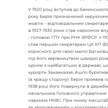
У 1920 році вступив до Бакинського
року Берія призначений керуючим
жовтні - відповідальним секретарем
в 1927-1930 роки став наркомом вну
- головою ГПУ при РНК ЗРФСР. У 193
став першим секретарем ЦК КП (б) Г
корисного для своєї малої Батьківщ
під його керівництвом швидко роз
одним з найбагатших в державі, шв
курорти Закавказзя, йшло бурхливе
(в кращу сторону). Берія проявив с
1938 році його повернули в держбе
начальника Головного управління 
наркома НКВС. При ньому масштаби 
за звинуваченням у контрреволюці