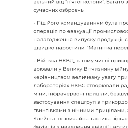
вільний від "п'ятої колони". Багат
сучасних озброєнь.
- Під його командуванням була про
операція по евакуації промисловост
налагодження випуску продукції; 
швидко наростили. "Магнітка перем
- Війська НКВД, в тому числі прик
воювали у Велику Вітчизняну війну 
керівництвом величезну увагу прид
лабораторіях НКВС створювали раді
міни, інфрачервоні приціли, безшу
застосування спецгруп з прикордо
гвинтівками з нічними прицілами,
Клейста, їх звичайна тактика зірв
фахівців з наведення авіації і артил