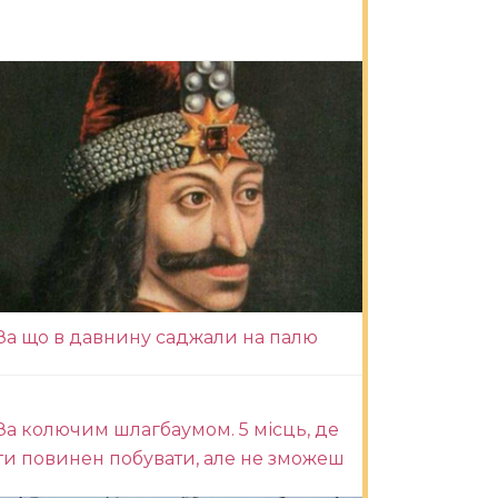
За що в давнину саджали на палю
За колючим шлагбаумом. 5 місць, де
ти повинен побувати, але не зможеш