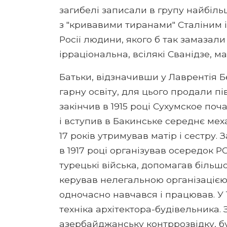
загибелі записали в групу найбільш
з "кривавими тиранами" Сталіним і 
Росії людини, якого б так замазал
ірраціональна, всілякі Сванідзе, ма
Батьки, відзначивши у Лаврентія Бе
гарну освіту, для цього продали пі
закінчив в 1915 році Сухумское поч
і вступив в Бакинське середнє мех
17 років утримував матір і сестру
в 1917 році організував осередок РС
турецькі війська, допомагав більш
керував нелегальною організацією 
одночасно навчався і працював. У 
техніка архітектора-будівельника. 
азербайджанську контррозвідку, бу