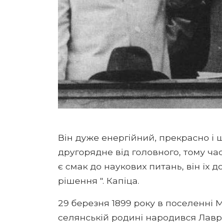
Він дуже енергійний, прекрасно і 
другорядне від головного, тому час
є смак до наукових питань, він їх 
рішення ". Капіца.
29 березня 1899 року в поселенні М
селянській родині народився Лавре