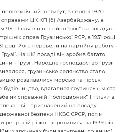
 політехнічний інститут, в серпні 1920
 справами ЦК КП (б) Азербайджану, в
 ЧК. Після він постійно "рос" на посадах і
трішніх справ Грузинської РСР, в 1931 році
1 році його перевели на партійну роботу -
рузії. На цій посаді він зробив багато
ини - Грузії. Народне господарство Грузії
вивалося, грузинське селянство стало
идко розвивалися морські та гірські
 будівництво, вдягалися грузинські міста
ебе як справжній "господарник". І тільки в
зпека - він призначений на посаду
державної безпеки НКВС СРСР, потім
репресій різко скоротилися: за 1939 рік
йних злочинах були засуджені до вищої