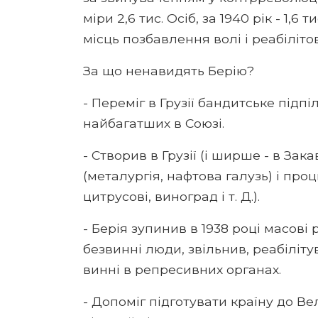
міри 2,6 тис. Осіб, за 1940 рік - 1,6 
місць позбавлення волі і реабілітов
За що ненавидять Берію?
- Переміг в Грузії бандитське підп
найбагатших в Союзі.
- Створив в Грузії (і ширше - в Зак
(металургія, нафтова галузь) і про
цитрусові, виноград і т. Д.).
- Берія зупинив в 1938 році масові
безвинні люди, звільнив, реабіліту
винні в репресивних органах.
- Допоміг підготувати країну до Ве