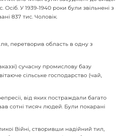
тис. Осіб. У 1939-1940 роки були звільнені з
ані 837 тис. Чоловік.
ілля, перетворив область в одну з
авказзі) сучасну промислову базу
цвітаюче сільське господарство (чай,
 репресії, від яких постраждали багато
вав сотні тисяч людей. Були покарані
ликої Війні, створивши надійний тил,