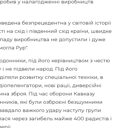
о зробив у налагодженні виробництв
ведена безпрецедентна у світовій історії
і на схід і південний схід країни, швидке
спаду виробництва не допустили і дуже
огла Рур".
ордонники, під його керівництвом з честю
і не підвели народ. Під його
іляли розвитку спеціальної техніки, в
опеленгатори, нові рації, диверсійні
мна зброя. Під час оборони Кавказу
нників, які були озброєні безшумними
 завдало важкого удару наступу групи
алася через загибель майже 400 радистів і
ерії.