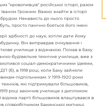
их "кровопивців" російської історії, разом
Іваном Грозним. Важко знайти в історії
и брудом. Ненависть до нього просто
буть, просто панічно бояться його імені.
рії здібності до наук, хотіли дати йому
вбудинку. Він виправдав очікування і
аткове училище з відзнакою. Поїхав в Баку
аніко-будівельне технічне училище, вже з
. Захопився соціал-демократичними ідеями,
ДП (б), в 1918 році, коли Баку зайняли
овикам-підпільникам. У 1919-1920 роки
техніків, які підтримували більшовиків,
1919 році закінчив училище з дипломом
З відома партії більшовиків влаштувався в
в співробітником Бакинської митниці.