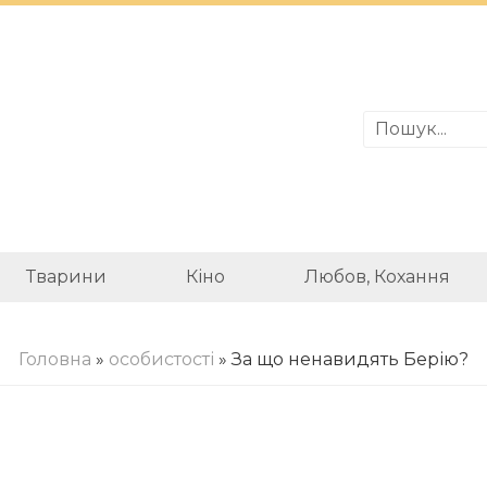
Тварини
Кіно
Любов, Кохання
Головна
»
особистості
» За що ненавидять Берію?