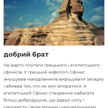
добрий брат
Не варто плутати грецького і єгипетського
сфінксів. У грецькій міфології Сфінкс
змушував мандрівників вирішувати загадку
і вбивав тих, хто не зміг впоратися. А
єгипетський Сфінкс створення набагато
більш добродушне, що дарує силу і
сміливість своїм вірним шанувальникам.