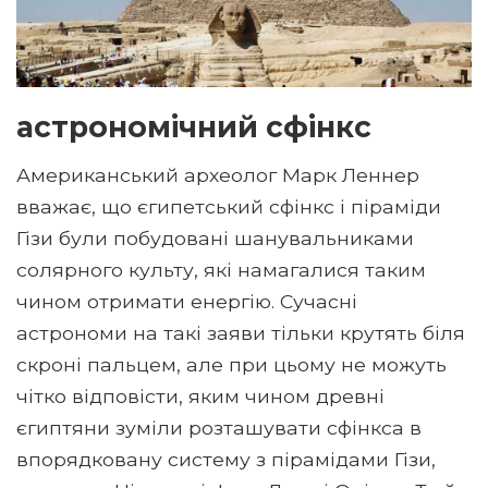
астрономічний сфінкс
Американський археолог Марк Леннер
вважає, що єгипетський сфінкс і піраміди
Гізи були побудовані шанувальниками
солярного культу, які намагалися таким
чином отримати енергію. Сучасні
астрономи на такі заяви тільки крутять біля
скроні пальцем, але при цьому не можуть
чітко відповісти, яким чином древні
єгиптяни зуміли розташувати сфінкса в
впорядковану систему з пірамідами Гізи,