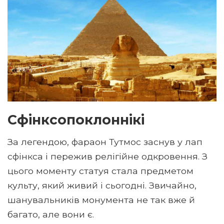
Сфінксопоклоннікі
За легендою, фараон Тутмос заснув у лап
сфінкса і пережив релігійне одкровення. З
цього моменту статуя стала предметом
культу, який живий і сьогодні. Звичайно,
шанувальників монумента не так вже й
багато, але вони є.