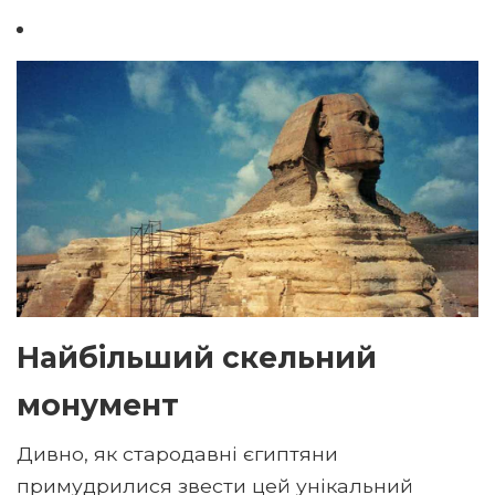
Найбільший скельний
монумент
Дивно, як стародавні єгиптяни
примудрилися звести цей унікальний