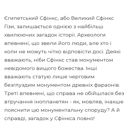
Єгипетський Сфінкс, або Великий Сфінкс
Гізи, залишається однією з найбільш
хвилюючих загадок історії. Археологи
впевнені, що звели його люди, але хто і
коли не можуть чітко відповісти досі. Деякі
вважають, ніби Сфінкс став монументом
невідомого вищого божества. Інші
вважають статую лише черговим
безглуздим монументом древніх фараонів.
Треті впевнені, що справа не обійшлася без
втручання інопланетян - як, мовляв, інакше
пояснити цю монументальну споруду? А й
справді, загадок у Сфінкса повно!