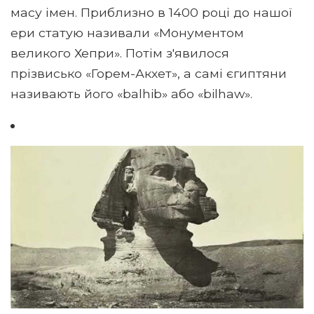
масу імен. Приблизно в 1400 році до нашої
ери статую називали «Монументом
великого Хепри». Потім з'явилося
прізвисько «Горем-Акхет», а самі єгиптяни
називають його «balhib» або «bilhaw».