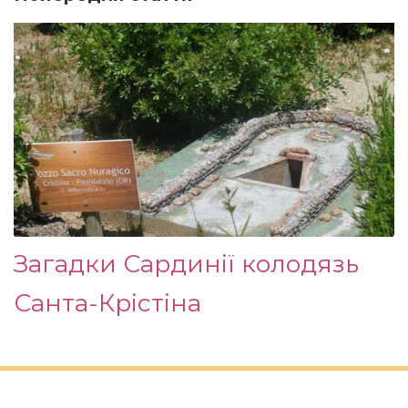
Загадки Сардинії колодязь
Санта-Крістіна