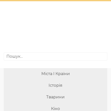
Міста І Країни
Історія
Тварини
Кіно