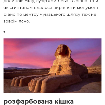
долиною Нілу, сузір'ями Лева і Оріона. Та й
як єгиптянам вдалося вирівняти монумент
рівно по центру Чумацького шляху теж не
зовсім ясно.
розфарбована кішка