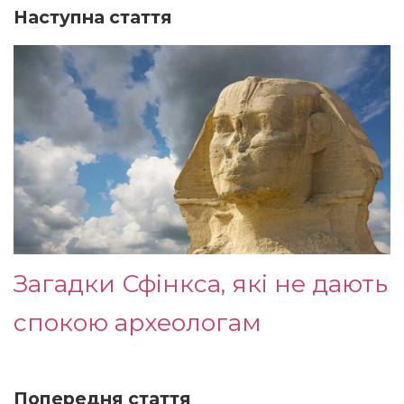
Наступна стаття
Загадки Сфінкса, які не дають
спокою археологам
Попередня стаття