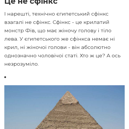
Це не сфінкс
І нарешті, технічно єгипетський сфінкс
взагалі не сфінкс. Сфінкс - це крилатий
монстр Фів, що має жіночу голову і тіло
лева. У єгипетського же сфінкса немає ні
крил, ні жіночої голови - він абсолютно
однозначно чоловічої статі. Хто ж це? А ось
незрозуміло.