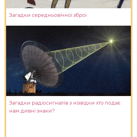
Загадки середньовічної зброї
Загадки радіосигналів з нізвідки хто подає
нам дивні знаки?