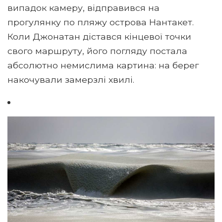
випадок камеру, відправився на
прогулянку по пляжу острова Нантакет.
Коли Джонатан дістався кінцевої точки
свого маршруту, його погляду постала
абсолютно немислима картина: на берег
накочували замерзлі хвилі.