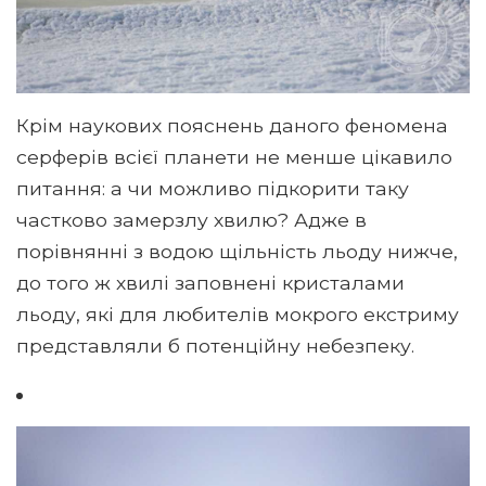
Крім наукових пояснень даного феномена
серферів всієї планети не менше цікавило
питання: а чи можливо підкорити таку
частково замерзлу хвилю? Адже в
порівнянні з водою щільність льоду нижче,
до того ж хвилі заповнені кристалами
льоду, які для любителів мокрого екстриму
представляли б потенційну небезпеку.