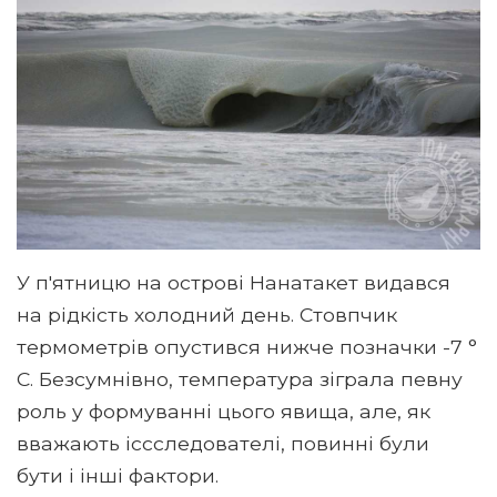
У п'ятницю на острові Нанатакет видався
на рідкість холодний день. Стовпчик
термометрів опустився нижче позначки -7 °
C. Безсумнівно, температура зіграла певну
роль у формуванні цього явища, але, як
вважають іссследователі, повинні були
бути і інші фактори.