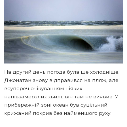
На другий день погода була ще холодніше.
Джонатан знову відправився на пляж, але
всупереч очікуванням ніяких
напівзамерзлих хвиль він там не виявив. У
прибережній зоні океан був суцільний
крижаний покрив без найменшого руху.