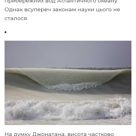
прибережних вод Атлантичного океану.
Однак всупереч законам науки цього не
сталося.
На думку Джонатана, висота частково