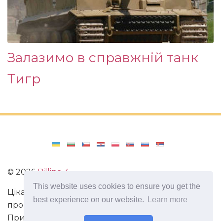
Залазимо в справжній танк
Тигр
©
2026
Billing 4
This website uses cookies to ensure you get the
Цікаві та захоплюючі факти з усього світу. Статті
best experience on our website.
Learn more
про виживання в непередбачених ситуаціях.
Пригоди, маршрути і спосіб життя сучасного