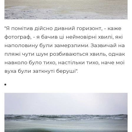
"Я помітив дійсно дивний горизонт, - каже
фотограф, - я бачив ці неймовірні хвилі, які
наполовину були замерзлими. Зазвичай на
пляжі чути шум розбиваються хвиль, однак
навколо було тихо, настільки тихо, наче мої
вуха були заткнуті беруші".