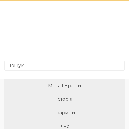
Міста І Країни
Історія
Тварини
Кіно