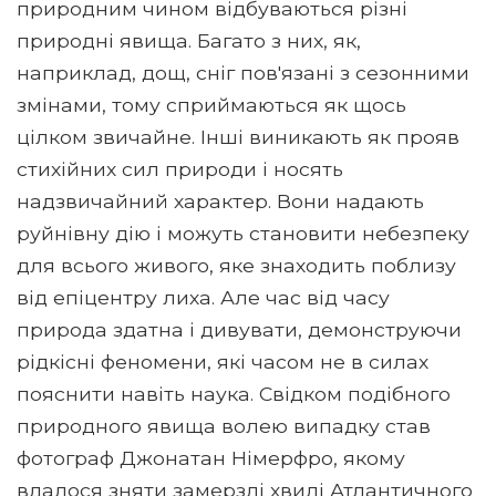
природним чином відбуваються різні
природні явища. Багато з них, як,
наприклад, дощ, сніг пов'язані з сезонними
змінами, тому сприймаються як щось
цілком звичайне. Інші виникають як прояв
стихійних сил природи і носять
надзвичайний характер. Вони надають
руйнівну дію і можуть становити небезпеку
для всього живого, яке знаходить поблизу
від епіцентру лиха. Але час від часу
природа здатна і дивувати, демонструючи
рідкісні феномени, які часом не в силах
пояснити навіть наука. Свідком подібного
природного явища волею випадку став
фотограф Джонатан Німерфро, якому
вдалося зняти замерзлі хвилі Атлантичного