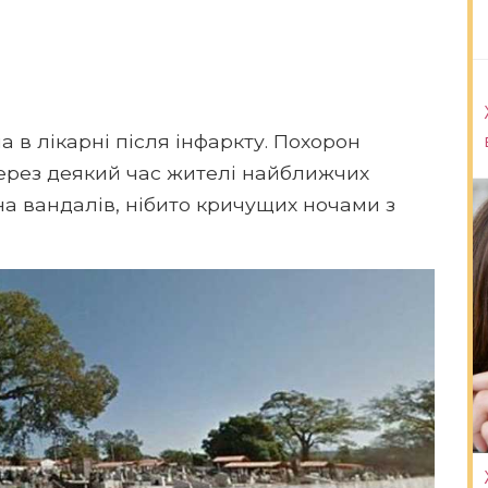
в лікарні після інфаркту. Похорон
Через деякий час жителі найближчих
на вандалів, нібито кричущих ночами з