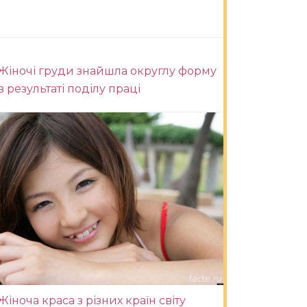
Жіночі груди знайшла округлу форму
в результаті поділу праці
Жіноча краса з різних країн світу