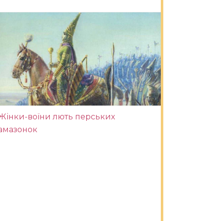
Жінки-воїни лють перських
амазонок