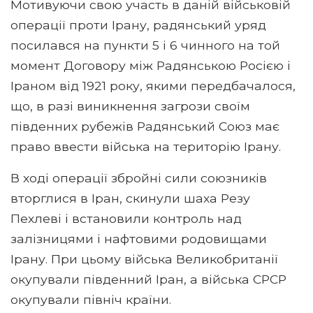
Мотивуючи свою участь в даній військовій
операції проти Ірану, радянський уряд
посилався на пункти 5 і 6 чинного на той
момент Договору між Радянською Росією і
Іраном від 1921 року, якими передбачалося,
що, в разі виникнення загрози своїм
південних рубежів Радянський Союз має
право ввести війська на територію Ірану.
В ході операції збройні сили союзників
вторглися в Іран, скинули шаха Резу
Пехлеві і встановили контроль над
залізницями і нафтовими родовищами
Ірану. При цьому війська Великобританії
окупували південний Іран, а війська СРСР
окупували північ країни.