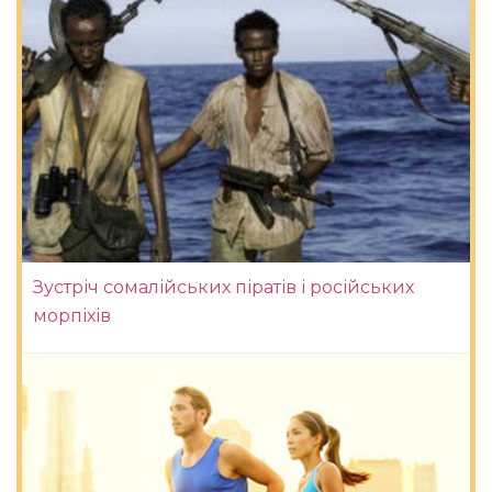
Зустріч сомалійських піратів і російських
морпіхів