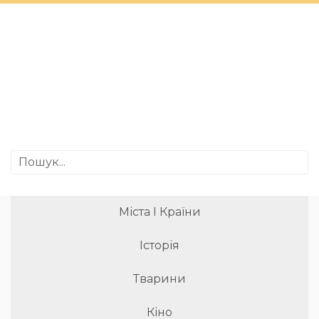
Міста І Країни
Історія
Тварини
Кіно