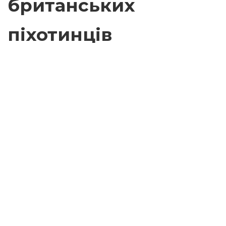
британських
піхотинців