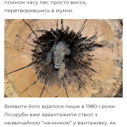
плином часу пес просто висох,
перетворившись в мумію.
Виявити його вдалося лише в 1980-і роки.
Лісоруби вже завантажили ствол з
незвичайною "начинкою" у вантажівку, як