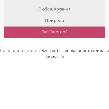
Любов, Кохання
Природа
Всі Категорії
Головна
»
тварини
» Застрягла собака перетворилася
на мумію