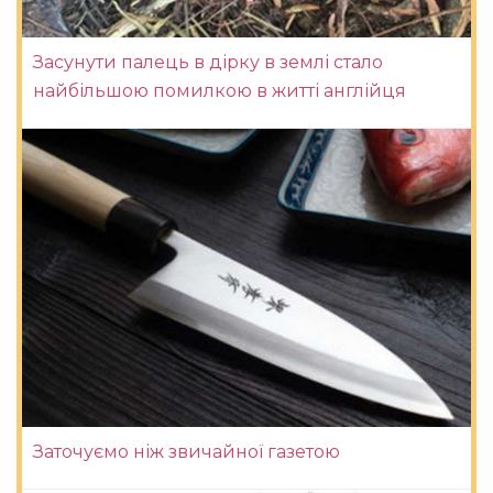
Засунути палець в дірку в землі стало
найбільшою помилкою в житті англійця
Заточуємо ніж звичайної газетою