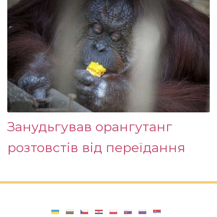
Занудьгував орангутанг
розтовстів від переїдання