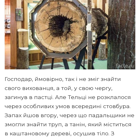
Господар, ймовірно, так і не зміг знайти
свого вихованця, а той, у свою чергу,
загинув в пастці. Але Тельці не розклалося
через особливих умов всередині стовбура.
Запах йшов вгору, через що падальщики не
змогли знайти труп, а танін, який міститься
в каштановому дереві, осушив тіло. З