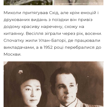
Миколи притягував Схід, але крім емоцій і
друкованих видань з поїздки він привіз
додому красиву наречену, схожу на
китаянку. Весілля зіграли через рік, восени.
Спочатку жили Улан-Баторі, де працювали
викладачами, а в 1952 році перебралися до
Москви.