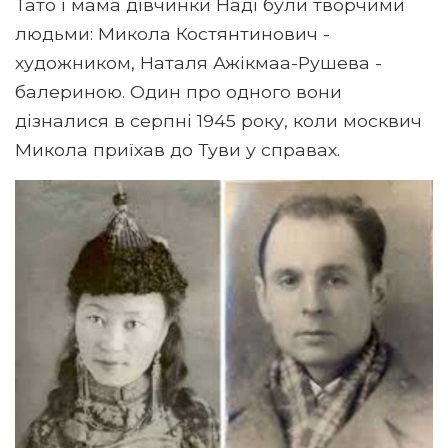
Тато і мама дівчинки Наді були творчими
людьми: Микола Костянтинович -
художником, Наталя Ажікмаа-Рушева -
балериною. Один про одного вони
дізналися в серпні 1945 року, коли москвич
Микола приїхав до Туви у справах.