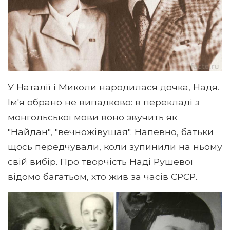
У Наталії і Миколи народилася дочка, Надя.
Ім'я обрано не випадково: в перекладі з
монгольської мови воно звучить як
"Найдан", "вечножівущая". Напевно, батьки
щось передчували, коли зупинили на ньому
свій вибір. Про творчість Наді Рушевої
відомо багатьом, хто жив за часів СРСР.