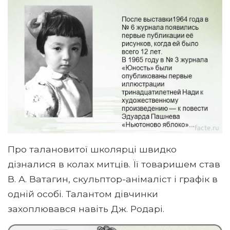
Про талановитої школярці швидко
дізналися в колах митців. Її товаришем став
В. А. Ватагин, скульптор-анімаліст і графік в
одній особі. Талантом дівчинки
захоплювався навіть Дж. Родарі.