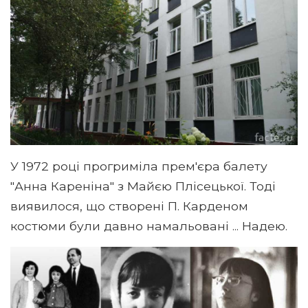
У 1972 році прогриміла прем'єра балету
"Анна Кареніна" з Майєю Плісецької. Тоді
виявилося, що створені П. Карденом
костюми були давно намальовані ... Надею.