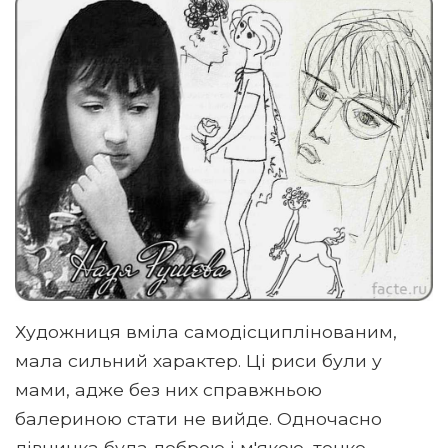
Художниця вміла самодісциплінованим,
мала сильний характер. Ці риси були у
мами, адже без них справжньою
балериною стати не вийде. Одночасно
дівчинка була доброю і м'якою, тонко