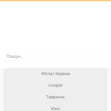
Міста І Країни
Історія
Тварини
Кіно