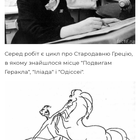
Серед робіт є цикл про Стародавню Грецію,
в якому знайшлося місце "Подвигам
Геракла", "Іліада" і "Одіссеї".