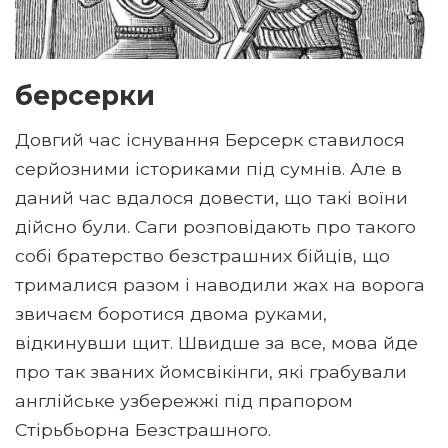
берсерки
Довгий час існування Берсерк ставилося
серйозними істориками під сумнів. Але в
даний час вдалося довести, що такі воїни
дійсно були. Саги розповідають про такого
собі братерство безстрашних бійців, що
трималися разом і наводили жах на ворога
звичаєм боротися двома руками,
відкинувши щит. Швидше за все, мова йде
про так званих йомсвікінги, які грабували
англійське узбережжі під прапором
Стірьбьорна Безстрашного.