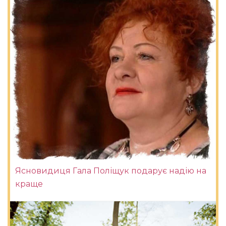
Ясновидиця Гала Поліщук подарує надію на
краще