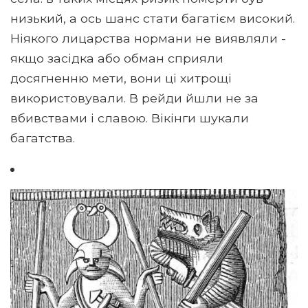
низький, а ось шанс стати багатієм високий.
Ніякого лицарства нормани не виявляли -
якщо засідка або обман сприяли
досягненню мети, вони ці хитрощі
використовували. В рейди йшли не за
вбивствами і славою. Вікінги шукали
багатства.