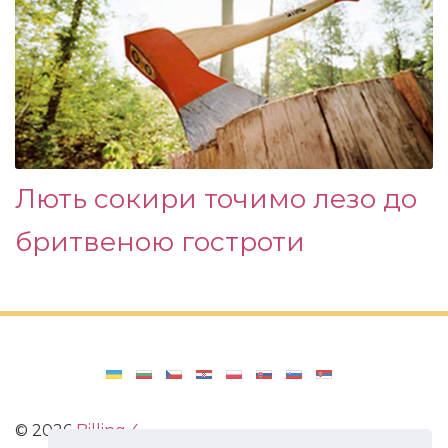
Лють сокири точимо лезо до
бритвеною гостроти
©
2026
Billing 4