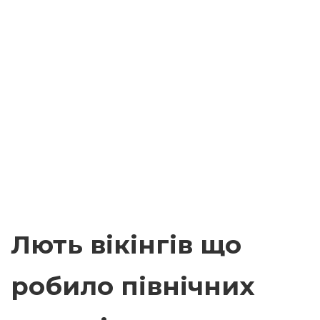
Лють вікінгів що
робило північних