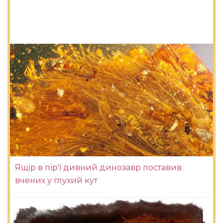
Ящір в пір'ї дивний динозавр поставив
вчених у глухий кут