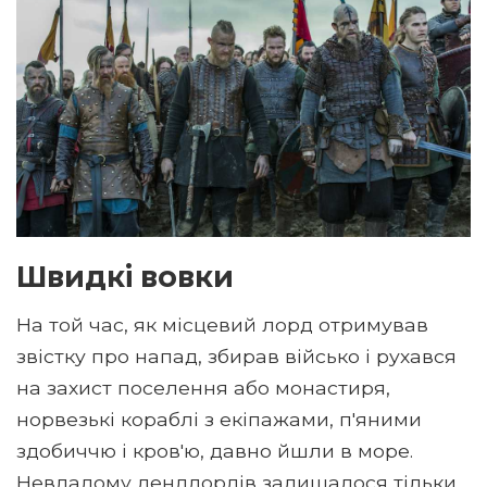
Швидкі вовки
На той час, як місцевий лорд отримував
звістку про напад, збирав військо і рухався
на захист поселення або монастиря,
норвезькі кораблі з екіпажами, п'яними
здобиччю і кров'ю, давно йшли в море.
Невдалому лендлордів залишалося тільки