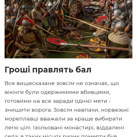
Гроші правлять бал
Все вищесказане зовсім не означає, що
вікінги були одержимими вбивцями,
готовими на все заради однієї мети -
знищити ворога. Зовсім навпаки, норвезькі
мореплавці вважали за краще вибирати
легкі цілі. Ізольовані монастирі, віддалені
села: в таких місцях ризик померти був