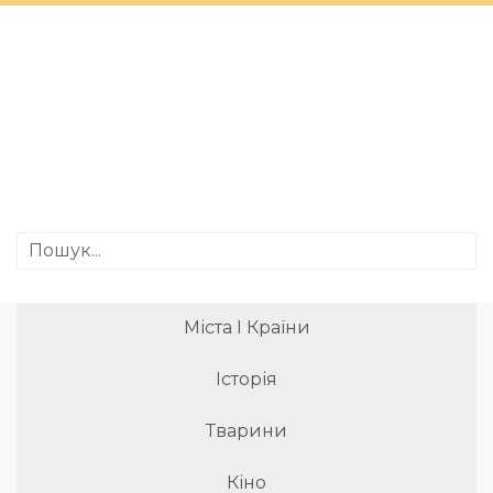
Міста І Країни
Історія
Тварини
Кіно