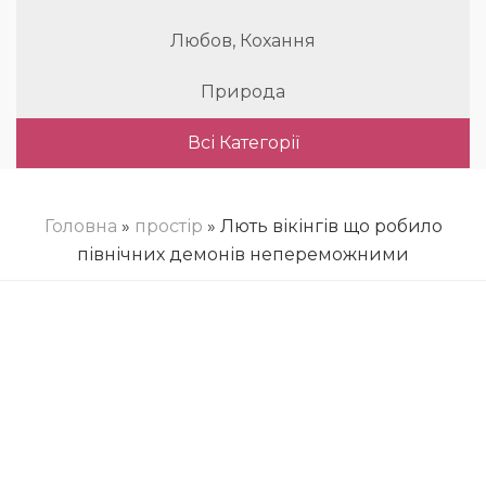
Любов, Кохання
Природа
Всі Категорії
Головна
»
простір
» Лють вікінгів що робило
північних демонів непереможними