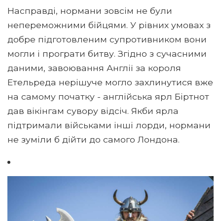
Насправді, нормани зовсім не були
непереможними бійцями. У рівних умовах з
добре підготовленим супротивником вони
могли і програти битву. Згідно з сучасними
даними, завоювання Англії за короля
Етельреда нерішуче могло захлинутися вже
на самому початку - англійська ярл Біртнот
дав вікінгам сувору відсіч. Якби ярла
підтримали військами інші лорди, нормани
не зуміли б дійти до самого Лондона.