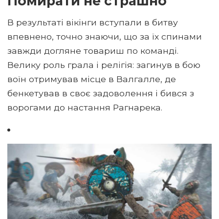
Помирати не страшно
В результаті вікінги вступали в битву
впевнено, точно знаючи, що за їх спинами
завжди догляне товариш по команді.
Велику роль грала і релігія: загинув в бою
воїн отримував місце в Валгалле, де
бенкетував в своє задоволення і бився з
ворогами до настання Рагнарека.