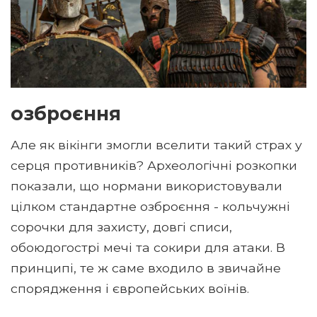
озброєння
Але як вікінги змогли вселити такий страх у
серця противників? Археологічні розкопки
показали, що нормани використовували
цілком стандартне озброєння - кольчужні
сорочки для захисту, довгі списи,
обоюдогострі мечі та сокири для атаки. В
принципі, те ж саме входило в звичайне
спорядження і європейських воїнів.