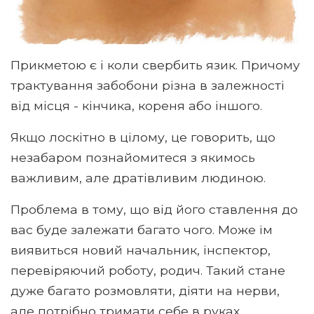
Прикметою є і коли свербить язик. Причому
трактування забобони різна в залежності
від місця - кінчика, кореня або іншого.
Якщо лоскітно в цілому, це говорить, що
незабаром познайомитеся з якимось
важливим, але дратівливим людиною.
Проблема в тому, що від його ставлення до
вас буде залежати багато чого. Може їм
виявиться новий начальник, інспектор,
перевіряючий роботу, родич. Такий стане
дуже багато розмовляти, діяти на нерви,
але потрібно тримати себе в руках.