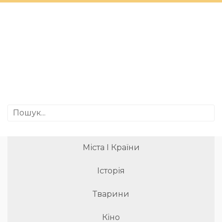
Міста І Країни
Історія
Тварини
Кіно