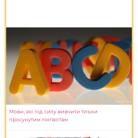
Мови, які під силу вивчити тільки
просунутим лінгвістам