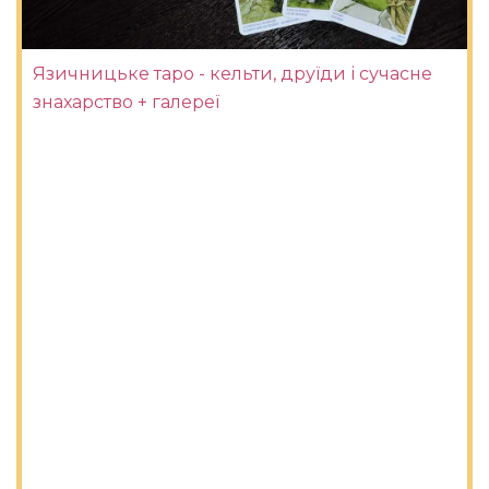
Язичницьке таро - кельти, друїди і сучасне
знахарство + галереї