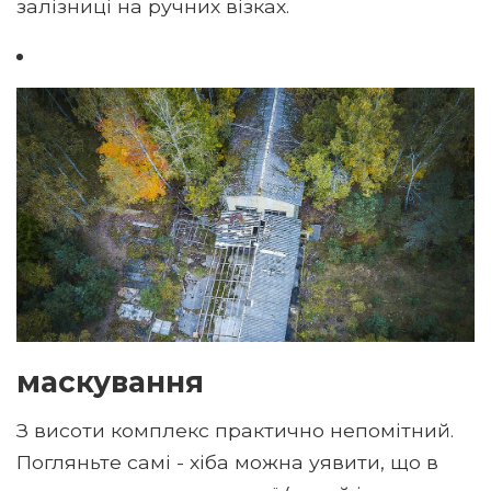
залізниці на ручних візках.
маскування
З висоти комплекс практично непомітний.
Погляньте самі - хіба можна уявити, що в