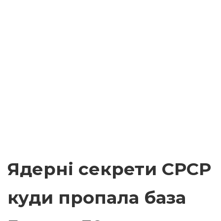
Ядерні секрети СРСР
куди пропала база