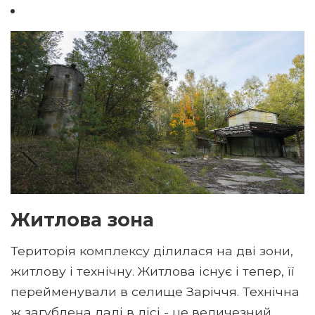
Житлова зона
Територія комплексу ділилася на дві зони,
житлову і технічну. Житлова існує і тепер, її
перейменували в селище Заріччя. Технічна
ж загублена далі в лісі - це величезний