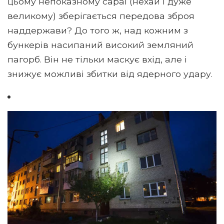
цьому непоказному сараї (нехай і дуже
великому) зберігається передова зброя
наддержави? До того ж, над кожним з
бункерів насипаний високий земляний
пагорб. Він не тільки маскує вхід, але і
знижує можливі збитки від ядерного удару.