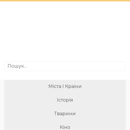
Міста І Країни
Історія
Тварини
Кіно