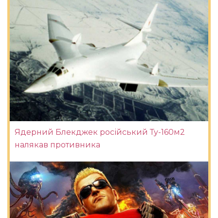
Ядерний Блекджек російський Ту-160м2
налякав противника