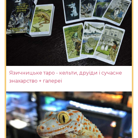
Язичницьке таро - кельти, друїди і сучасне
знахарство + галереї