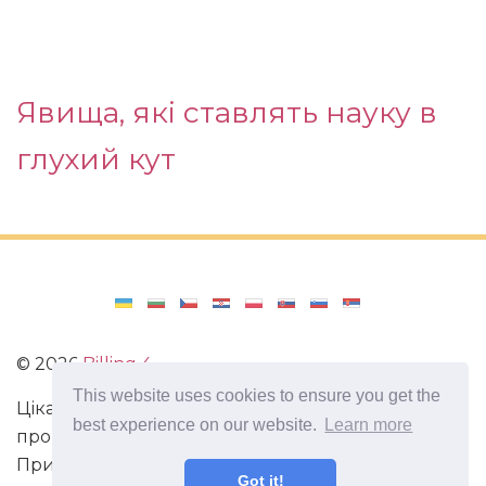
Явища, які ставлять науку в
глухий кут
©
2026
Billing 4
This website uses cookies to ensure you get the
Цікаві та захоплюючі факти з усього світу. Статті
best experience on our website.
Learn more
про виживання в непередбачених ситуаціях.
Пригоди, маршрути і спосіб життя сучасного
Got it!