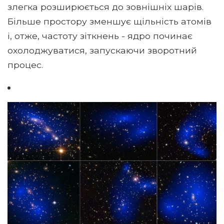
злегка розширюється до зовнішніх шарів.
Більше простору зменшує щільність атомів
і, отже, частоту зіткнень - ядро ​​починає
охолоджуватися, запускаючи зворотний
процес.