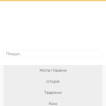
Міста І Країни
Історія
Тварини
Кіно