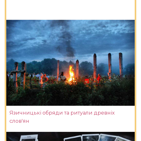
Язичницькі обряди та ритуали древніх
слов'ян