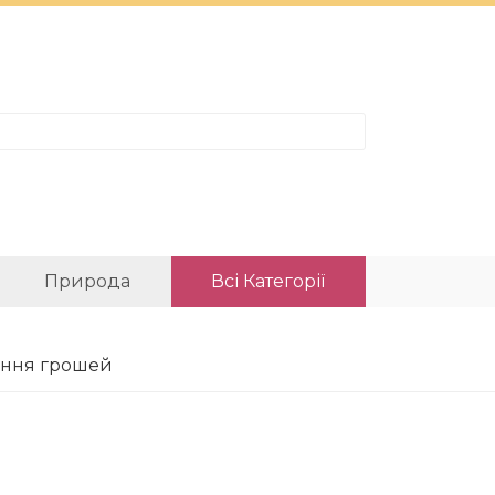
Природа
Всі Категорії
чення грошей