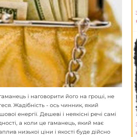
аманець і наговорити його на гроші, не
еся. Жадібність - ось чинник, який
ової енергії. Дешеві і неякісні речі самі
дності, а коли це гаманець, який має
плив низької ціни і якості буде дійсно