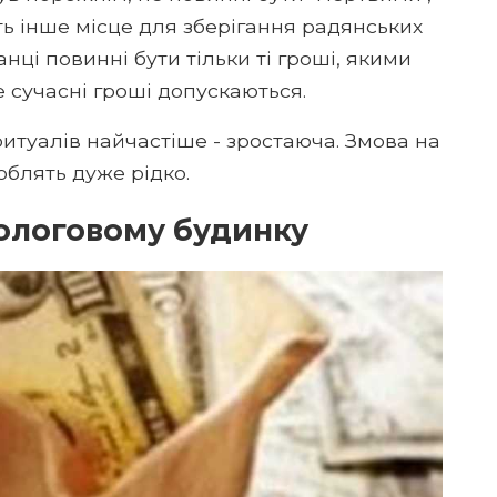
ть інше місце для зберігання радянських
нці повинні бути тільки ті гроші, якими
е сучасні гроші допускаються.
ритуалів найчастіше - зростаюча. Змова на
облять дуже рідко.
пологовому будинку