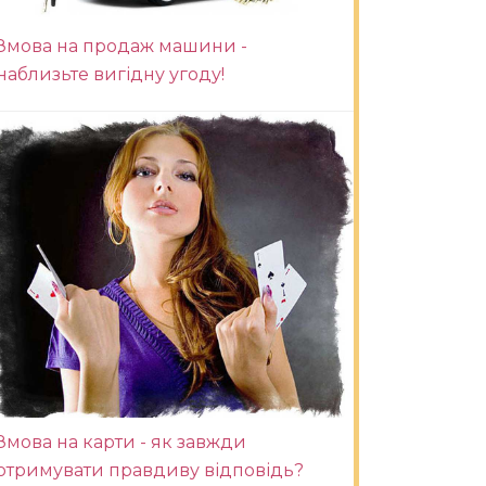
Змова на продаж машини -
наблизьте вигідну угоду!
Змова на карти - як завжди
отримувати правдиву відповідь?