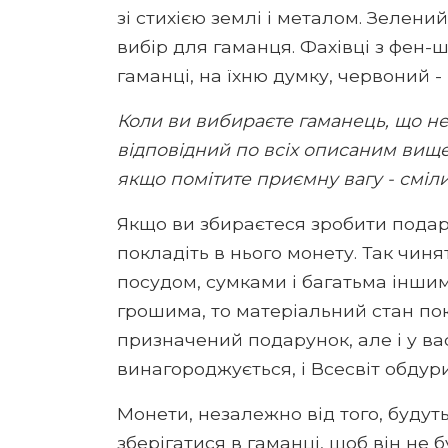
зі стихією землі і металом. Зелени
вибір для гаманця. Фахівці з фен
гаманці, на їхню думку, червоний -
Коли ви вибираєте гаманець, що н
відповідний по всіх описаним вище 
якщо помітите приємну вагу - сміли
Якщо ви збираєтеся зробити подару
покладіть в нього монету. Так чиня
посудом, сумками і багатьма інши
грошима, то матеріальний стан пок
призначений подарунок, але і у ва
винагороджується, і Всесвіт обду
Монети, незалежно від того, буду
зберігатися в гаманці, щоб він не 