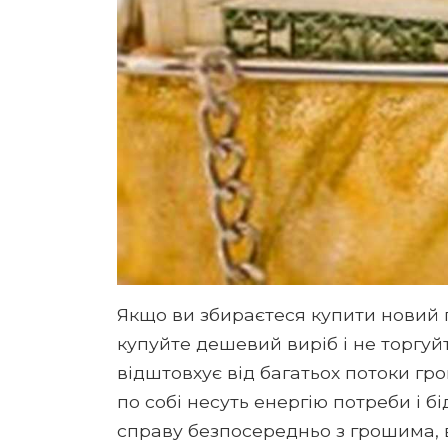
Якщо ви збираєтеся купити новий г
купуйте дешевий виріб і не торгуйт
відштовхує від багатьох потоки грош
по собі несуть енергію потреби і бі
справу безпосередньо з грошима, в