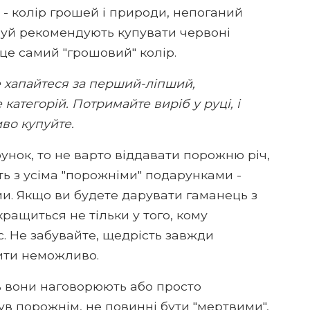
й - колір грошей і природи, непоганий
-шуй рекомендують купувати червоні
 це самий "грошовий" колір.
е хапайтеся за перший-ліпший,
категорій. Потримайте виріб у руці, і
во купуйте.
нок, то не варто віддавати порожню річ,
ть з усіма "порожніми" подарунками -
ми. Якщо ви будете дарувати гаманець з
ращиться не тільки у того, кому
с. Не забувайте, щедрість завжди
рити неможливо.
ть вони наговорюють або просто
був порожнім, не повинні бути "мертвими",