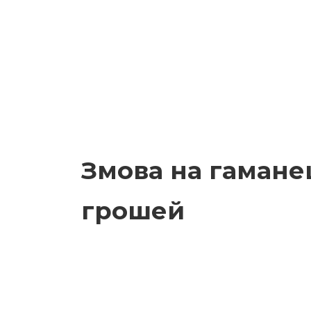
Змова на гаманец
грошей