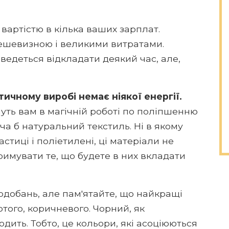
вартістю в кілька ваших зарплат.
дешевизною і великими витратами.
едеться відкладати деякий час, але,
ичному виробі немає ніякої енергії.
уть вам в магічній роботі по поліпшенню
ча б натуральний текстиль. Ні в якому
стиці і поліетилені, ці матеріали не
атримувати те, що будете в них вкладати
одобань, але пам'ятайте, що найкращі
отого, коричневого. Чорний, як
дить. Тобто, це кольори, які асоціюються