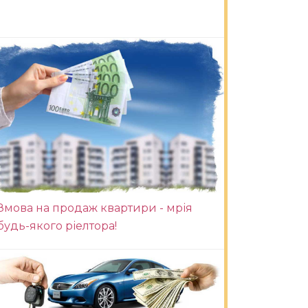
Змова на продаж квартири - мрія
будь-якого ріелтора!