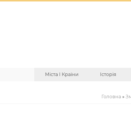
Міста І Країни
Історія
Головна
»
З