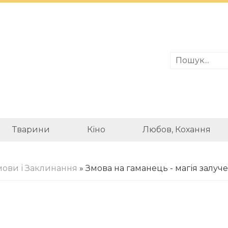
Тварини
Кіно
Любов, Кохання
мови і Заклинання
» Змова на гаманець - магія залу